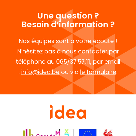
Une question ?
Besoin d’information ?
Nos équipes sont à votre écoute !
N’hésitez pas à nous contacter par
téléphone au
065/37.57.11
, par email
:
info@idea.be
ou via
le formulaire
.