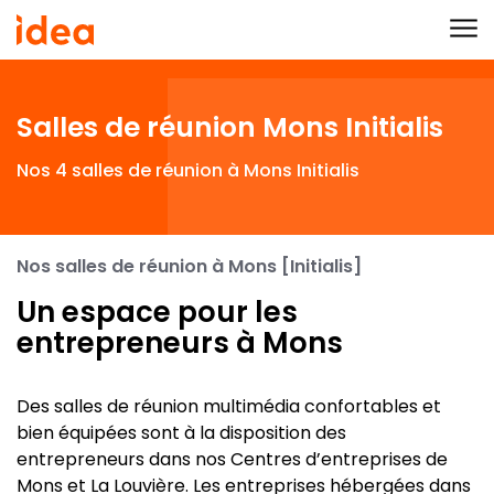
Aller au contenu
Salles de réunion Mons Initialis
Nos 4 salles de réunion à Mons Initialis
Nos salles de réunion à Mons [Initialis]
Un espace pour les
entrepreneurs à Mons
Des salles de réunion multimédia confortables et
bien équipées sont à la disposition des
entrepreneurs dans nos Centres d’entreprises de
Mons et La Louvière. Les entreprises hébergées dans