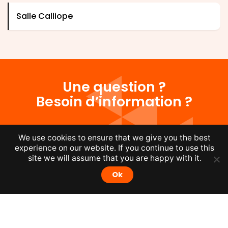
Salle Calliope
Une question ?
Besoin d’information ?
Nos équipes sont à votre écoute !
We use cookies to ensure that we give you the best
N’hésitez pas à nous contacter par
experience on our website. If you continue to use this
site we will assume that you are happy with it.
téléphone au
065/37.57.11
, par email
Ok
:
info@idea.be
ou via
le formulaire
.