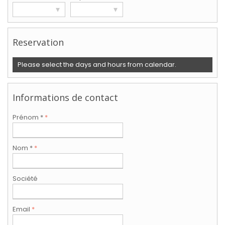
▾
▾
Reservation
Please select the days and hours from calendar.
Informations de contact
Prénom *
*
Nom *
*
Société
Email
*