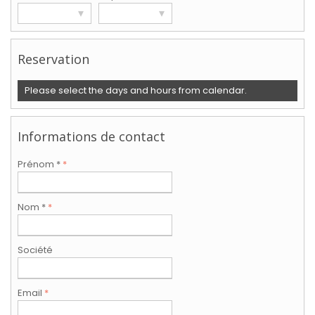
▾
▾
Reservation
Please select the days and hours from calendar.
Informations de contact
Prénom *
*
Nom *
*
Société
Email
*