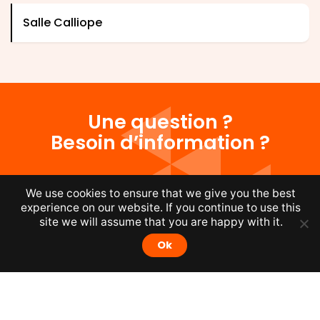
Salle Calliope
Une question ?
Besoin d’information ?
Nos équipes sont à votre écoute !
We use cookies to ensure that we give you the best
N’hésitez pas à nous contacter par
experience on our website. If you continue to use this
site we will assume that you are happy with it.
téléphone au
065/37.57.11
, par email
Ok
:
info@idea.be
ou via
le formulaire
.